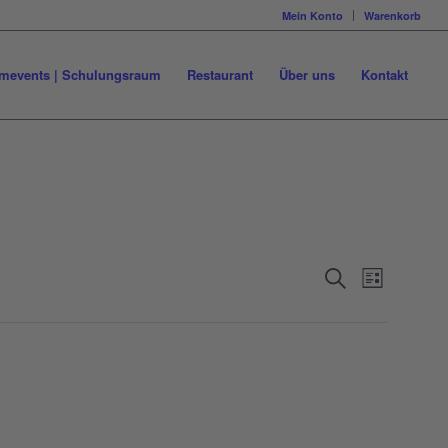
Mein Konto
Warenkorb
mevents | Schulungsraum
Restaurant
Über uns
Kontakt
Veranstal
Veransta
Suche
Liste
Ansichte
Suche
Navigati
und
Ansichten
Navigatio