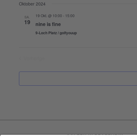
Oktober 2024
19 Okt. @ 10:00
-
15:00
SA.
19
nine is fine
9-Loch Platz / golfyouup
Vorherige
Veranstaltungen
GOLFEN IN PFORZHEIM