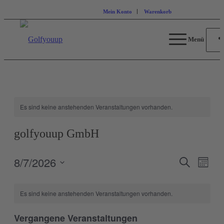
Mein Konto
Warenkorb
Menü
Es sind keine anstehenden Veranstaltungen vorhanden.
golfyouup GmbH
8/7/2026
Veranstal
Veran
Suche
Monat
Ansic
Suche
Datum
Navig
wählen.
und
Es sind keine anstehenden Veranstaltungen vorhanden.
Ansichten
Navigati
Vergangene Veranstaltungen