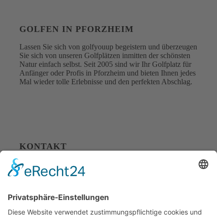
GOLFEN IN PFORZHEIM
Lassen Sie sich von golfyouup begeistern und überzeugen
Sie sich von unseren Golfplätzen inmitten der schönsten
Natur einfach selbst. Seit 2005 sind wir Ihr Golfplatz für
Anfänger oder Profis in Pforzheim und bieten Ihnen jedes
Mal wieder tolle Erlebnisse und den perfekten Abschlag.
KONTAKT
golfyouup GmbH
Karlshäuser Hof 4
75248 Ölbronn Dürrn
Telefon: 07237 – 484000
Telefax: 07237 – 484001
E-Mail:
info@golfyouup.de