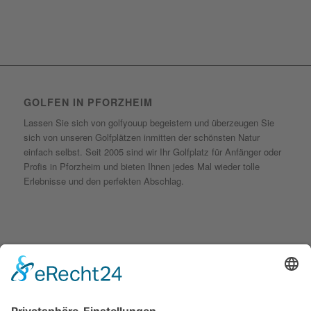
GOLFEN IN PFORZHEIM
Lassen Sie sich von golfyouup begeistern und überzeugen Sie
sich von unseren Golfplätzen inmitten der schönsten Natur
einfach selbst. Seit 2005 sind wir Ihr Golfplatz für Anfänger oder
Profis in Pforzheim und bieten Ihnen jedes Mal wieder tolle
Erlebnisse und den perfekten Abschlag.
KONTAKT
golfyouup GmbH
Karlshäuser Hof 4
75248 Ölbronn Dürrn