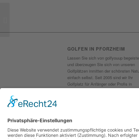
JustBEEthere
GOLFEN IN PFORZHEIM
Lassen Sie sich von golfyouup begeiste
und überzeugen Sie sich von unseren
Golfplätzen inmitten der schönsten Nat
einfach selbst. Seit 2005 sind wir Ihr
Golfplatz für Anfänger oder Profis in
Pforzheim und bieten Ihnen jedes Mal w
tolle Erlebnisse und den perfekten Absc
© 2020 golfyouup GmbH | Konzept, Design un