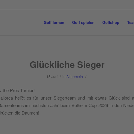
Golf lernen
Golf spielen
Golfshop
Tea
Glückliche Sieger
/
/
15.Juni
in
Allgemein
w the Pros Turnier!
llorca heißt es für unser Siegerteam und mit etwas Glück sind 
Damenteams im nächsten Jahr beim Solheim Cup 2026 in den Niede
 drücken die Daumen!