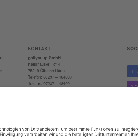
KONTAKT
SOC
rn
golfyouup GmbH
Karlshäuser Hof 4
ur
75248 Ölbronn Dürrn
F
Telefon: 07237 – 484000
Telefax: 07237 – 484001
F
ieder
E-Mail:
info@golfyouup.de
hlag.
d Code by
KRAFTJUNGS
Impressum
Datenschutzerklärung