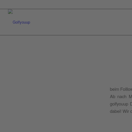
beim Folllo
Ab nach Ma
golfyouup 
dabei! Wir