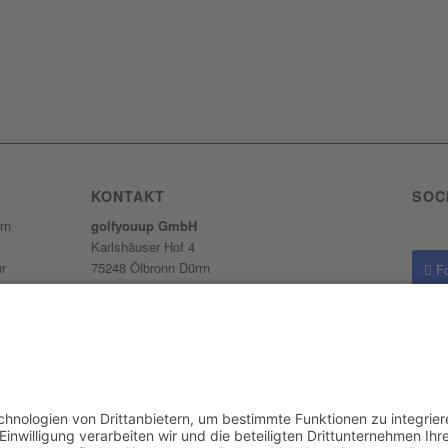
KONTAKT
SOC
rn
golfyouup GmbH
Karlshäuser Hof 4
ur
75248 Ölbronn Dürrn
F
Telefon: 07237 – 484000
Telefax: 07237 – 484001
F
ieder
E-Mail:
info@golfyouup.de
hlag.