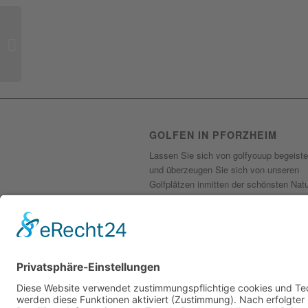
Oktoberfest Turnier
GOLFEN IN PFORZHEIM
Lassen Sie sich von golfyouup begeiste
und überzeugen Sie sich von unseren
Golfplätzen inmitten der schönsten Nat
einfach selbst. Seit 2005 sind wir Ihr
Golfplatz für Anfänger oder Profis in
Pforzheim und bieten Ihnen jedes Mal w
tolle Erlebnisse und den perfekten Absc