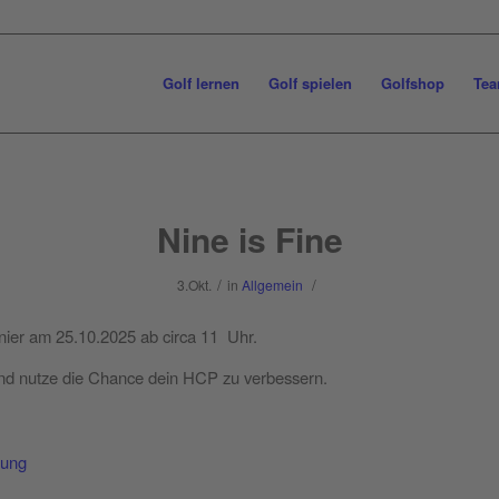
Golf lernen
Golf spielen
Golfshop
Tea
Nine is Fine
/
/
3.Okt.
in
Allgemein
nier am 25.10.2025 ab circa 11 Uhr.
und nutze die Chance dein HCP zu verbessern.
dung