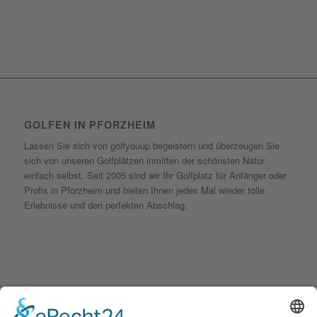
GOLFEN IN PFORZHEIM
Lassen Sie sich von golfyouup begeistern und überzeugen Sie
sich von unseren Golfplätzen inmitten der schönsten Natur
einfach selbst. Seit 2005 sind wir Ihr Golfplatz für Anfänger oder
Profis in Pforzheim und bieten Ihnen jedes Mal wieder tolle
Erlebnisse und den perfekten Abschlag.
KONTAKT
golfyouup GmbH