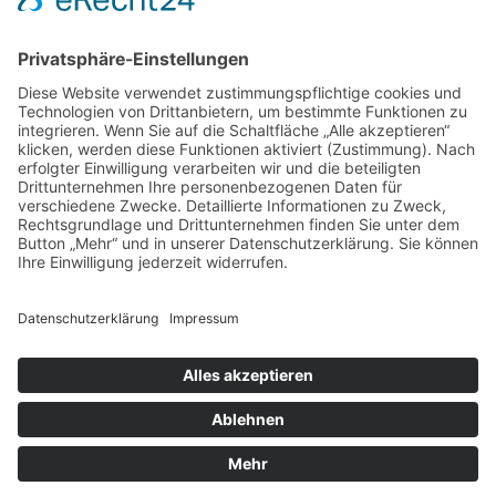
Karlshäuser Hof 4
75248 Ölbronn Dürrn
Telefon: 07237 – 484000
Telefax: 07237 – 484001
E-Mail:
info@golfyouup.de
SOCIAL MEDIA
Folge uns auf Facebook
Folge uns auf Instagram
© 2020 golfyouup GmbH | Konzept, Design und Code by
KRAFTJUNGS
Impressum
Datenschutzerklärung
AGB
Widerrufsbelehrung