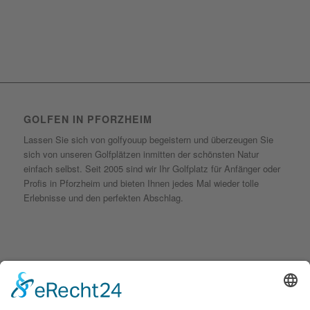
GOLFEN IN PFORZHEIM
Lassen Sie sich von golfyouup begeistern und überzeugen Sie
sich von unseren Golfplätzen inmitten der schönsten Natur
einfach selbst. Seit 2005 sind wir Ihr Golfplatz für Anfänger oder
Profis in Pforzheim und bieten Ihnen jedes Mal wieder tolle
Erlebnisse und den perfekten Abschlag.
KONTAKT
golfyouup GmbH
Karlshäuser Hof 4