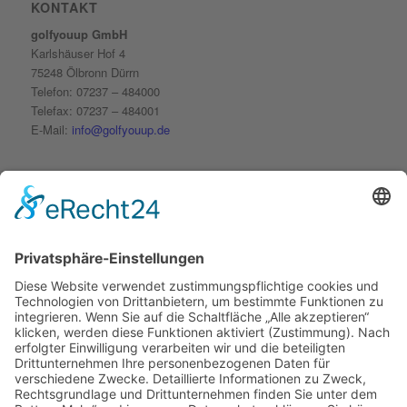
KONTAKT
golfyouup GmbH
Karlshäuser Hof 4
75248 Ölbronn Dürrn
Telefon: 07237 – 484000
Telefax: 07237 – 484001
E-Mail:
info@golfyouup.de
SOCIAL MEDIA
Folge uns auf Facebook
Folge uns auf Instagram