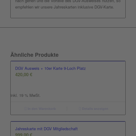
nach gehen und die Vorteile des DGV-Ausweises nutzen, so
empfehlen wir unsere Jahreskarten inklusive DGV-Karte.
Ähnliche Produkte
DGV Ausweis + 10er Karte 9-Loch Platz
420,00
€
inkl. 19 % MwSt.
In den Warenkorb
Details anzeigen
Jahreskarte mit DGV Mitgliedschaft
999,00
€