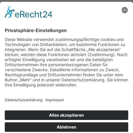
KONTAKT
golfyouup GmbH
Karlshäuser Hof 4
75248 Ölbronn Dürrn
Telefon: 07237 – 484000
Telefax: 07237 – 484001
E-Mail:
info@golfyouup.de
SOCIAL MEDIA
Folge uns auf Facebook
Folge uns auf Instagram