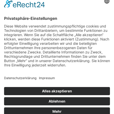
golfyouup GmbH
Karlshäuser Hof 4
75248 Ölbronn Dürrn
Telefon: 07237 – 484000
Telefax: 07237 – 484001
E-Mail:
info@golfyouup.de
SOCIAL MEDIA
Folge uns auf Facebook
Folge uns auf Instagram
© 2020 golfyouup GmbH | Konzept, Design und Code by
KRAFTJUNGS