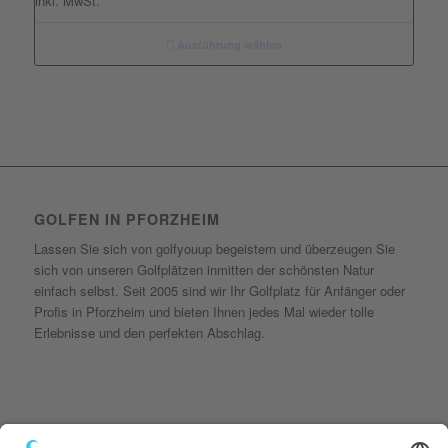
inkl. MwSt.
Ausführung wählen
GOLFEN IN PFORZHEIM
Lassen Sie sich von golfyouup begeistern und überzeugen Sie
sich von unseren Golfplätzen inmitten der schönsten Natur
einfach selbst. Seit 2005 sind wir Ihr Golfplatz für Anfänger oder
Profis in Pforzheim und bieten Ihnen jedes Mal wieder tolle
Erlebnisse und den perfekten Abschlag.
KONTAKT