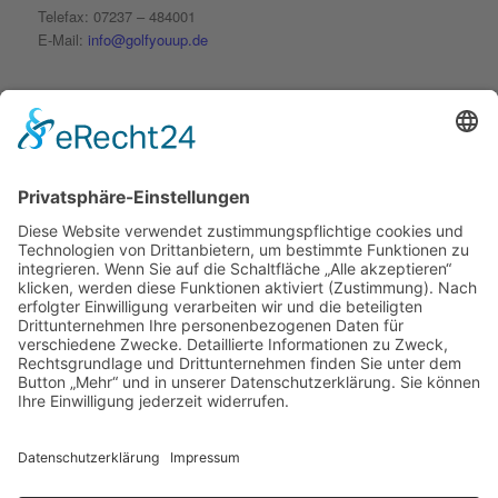
Telefax: 07237 – 484001
E-Mail:
info@golfyouup.de
SOCIAL MEDIA
Folge uns auf Facebook
Folge uns auf Instagram
© 2020 golfyouup GmbH | Konzept, Design und Code by
KRAFTJUNGS
Impressum
Datenschutzerklärung
AGB
Widerrufsbelehrung
Zahlungsarten
Preview