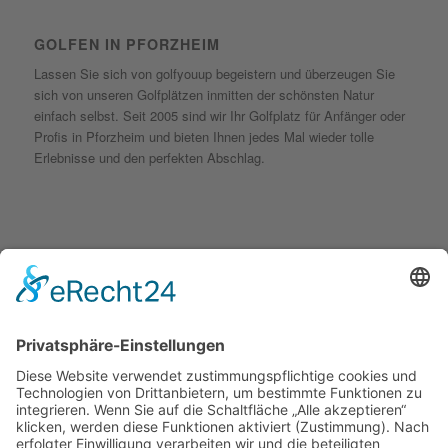
GOLFEN IN PFORZHEIM
Lassen Sie sich von golfyouup begeistern und überzeugen Sie
sich von unseren Golfplätzen inmitten der schönsten Natur
einfach selbst. Seit 2005 sind wir Ihr Golfplatz für Anfänger oder
Profis in Pforzheim und bieten Ihnen jedes Mal wieder tolle
Erlebnisse und den perfekten Abschlag.
KONTAKT
golfyouup GmbH
Karlshäuser Hof 4
75248 Ölbronn Dürrn
Telefon: 07237 – 484000
Telefax: 07237 – 484001
E-Mail:
info@golfyouup.de