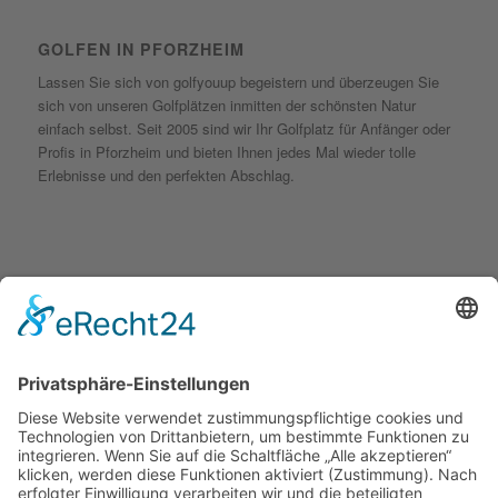
GOLFEN IN PFORZHEIM
Lassen Sie sich von golfyouup begeistern und überzeugen Sie
sich von unseren Golfplätzen inmitten der schönsten Natur
einfach selbst. Seit 2005 sind wir Ihr Golfplatz für Anfänger oder
Profis in Pforzheim und bieten Ihnen jedes Mal wieder tolle
Erlebnisse und den perfekten Abschlag.
KONTAKT
golfyouup GmbH
Karlshäuser Hof 4
75248 Ölbronn Dürrn
Telefon: 07237 – 484000
Telefax: 07237 – 484001
E-Mail:
info@golfyouup.de