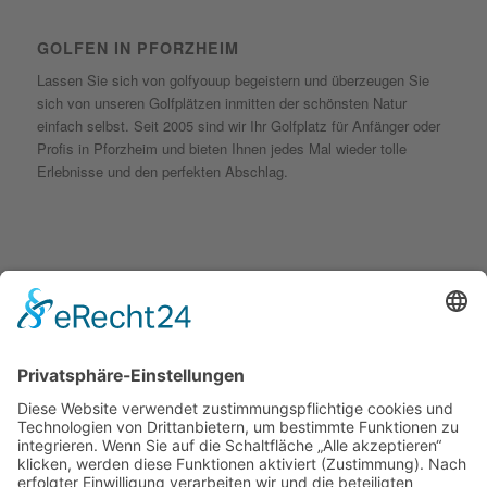
GOLFEN IN PFORZHEIM
Lassen Sie sich von golfyouup begeistern und überzeugen Sie
sich von unseren Golfplätzen inmitten der schönsten Natur
einfach selbst. Seit 2005 sind wir Ihr Golfplatz für Anfänger oder
Profis in Pforzheim und bieten Ihnen jedes Mal wieder tolle
Erlebnisse und den perfekten Abschlag.
KONTAKT
golfyouup GmbH
Karlshäuser Hof 4
75248 Ölbronn Dürrn
Telefon: 07237 – 484000
Telefax: 07237 – 484001
E-Mail:
info@golfyouup.de