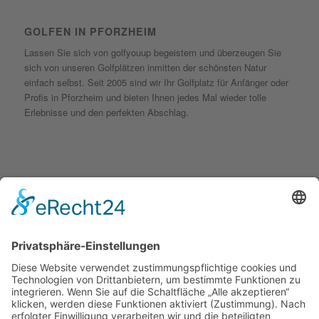
GOLFEN IN PFORZHEIM
Lassen Sie sich von golfyouup begeistern und überzeugen Sie
sich von unseren Golfplätzen inmitten der schönsten Natur
einfach selbst. Seit 2005 sind wir Ihr Golfplatz für Anfänger oder
Profis in Pforzheim und bieten Ihnen jedes Mal wieder tolle
Erlebnisse und den perfekten Abschlag.
KONTAKT
golfyouup GmbH
Karlshäuser Hof 4
75248 Ölbronn Dürrn
Telefon: 07237 – 484000
Telefax: 07237 – 484001
E-Mail:
info@golfyouup.de