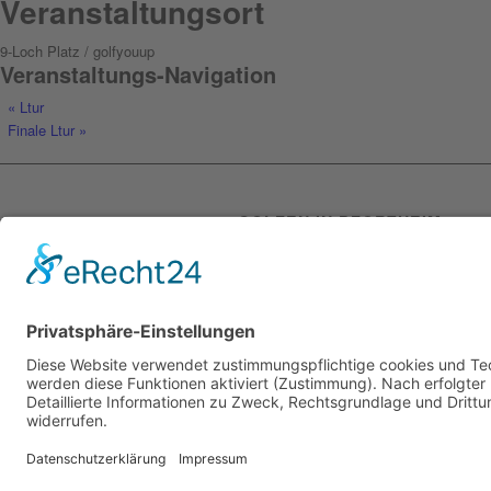
Veranstaltungsort
9-Loch Platz / golfyouup
Veranstaltungs-Navigation
«
Ltur
Finale Ltur
»
GOLFEN IN PFORZHEIM
Lassen Sie sich von golfyouup begeiste
und überzeugen Sie sich von unseren
Golfplätzen inmitten der schönsten Nat
einfach selbst. Seit 2005 sind wir Ihr
Golfplatz für Anfänger oder Profis in
Pforzheim und bieten Ihnen jedes Mal w
tolle Erlebnisse und den perfekten Absc