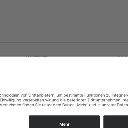
KONTAKT
SOC
rn
golfyouup GmbH
Karlshäuser Hof 4
ur
75248 Ölbronn Dürrn
F
Telefon: 07237 – 484000
Telefax: 07237 – 484001
F
ieder
E-Mail:
info@golfyouup.de
hlag.