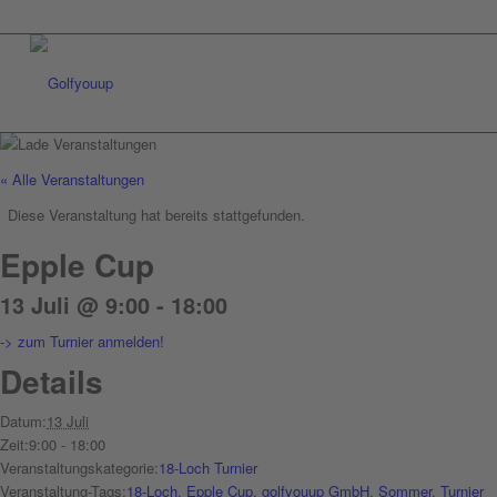
« Alle Veranstaltungen
Diese Veranstaltung hat bereits stattgefunden.
Epple Cup
13 Juli @ 9:00
-
18:00
-> zum Turnier anmelden!
Details
Datum:
13 Juli
Zeit:
9:00 - 18:00
Veranstaltungskategorie:
18-Loch Turnier
Veranstaltung-Tags:
18-Loch
,
Epple Cup
,
golfyouup GmbH
,
Sommer
,
Turnier