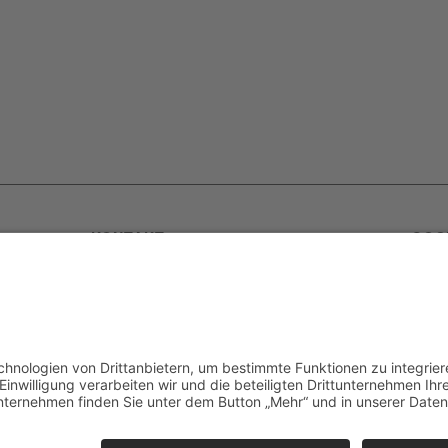
KONTAKT
SOC
rn
golfyouup GmbH
Karlshäuser Hof 4
ur
75248 Ölbronn Dürrn
F
Telefon: 07237 – 484000
Telefax: 07237 – 484001
F
ieder
E-Mail:
info@golfyouup.de
hlag.