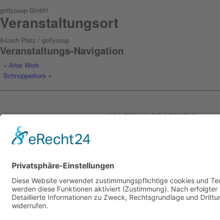
golfyouup GmbH
Veranstaltungsort
9-Loch Platz / golfyouup
Veranstaltungs-Navigation
«
After Work
Schnupperkurs
»
GOLFEN IN PFORZHEIM
Lassen Sie sich von golfyouup begeiste
und überzeugen Sie sich von unseren
Golfplätzen inmitten der schönsten Nat
einfach selbst. Seit 2005 sind wir Ihr
Golfplatz für Anfänger oder Profis in
Pforzheim und bieten Ihnen jedes Mal w
tolle Erlebnisse und den perfekten Absc