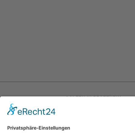
GOLFEN IN PFORZHEIM
Lassen Sie sich von golfyouup begeiste
und überzeugen Sie sich von unseren
Golfplätzen inmitten der schönsten Nat
einfach selbst. Seit 2005 sind wir Ihr
Golfplatz für Anfänger oder Profis in