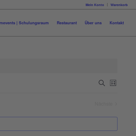
Mein Konto
Warenkorb
mevents | Schulungsraum
Restaurant
Über uns
Kontakt
Veranstal
Veransta
Suche
Liste
Ansichte
Suche
Navigati
und
Nächste
Ansichten
Veranstaltung
Navigatio