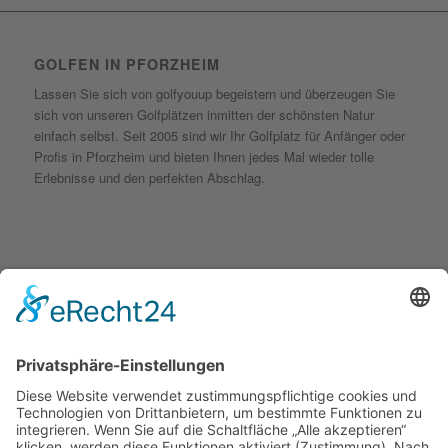
GOLFEN IN PFORZHEIM
Lassen Sie sich von golfyouup begeistern und überzeugen Sie
sich von unseren Golfplätzen inmitten der schönsten Natur
einfach selbst. Seit 2005 sind wir Ihr Golfplatz für Anfänger oder
Profis in Pforzheim und bieten Ihnen jedes Mal wieder tolle
Erlebnisse und den perfekten Abschlag.
KONTAKT
golfyouup GmbH
Karlshäuser Hof 4
75248 Ölbronn Dürrn
Telefon: 07237 – 484000
Telefax: 07237 – 484001
E-Mail:
info@golfyouup.de