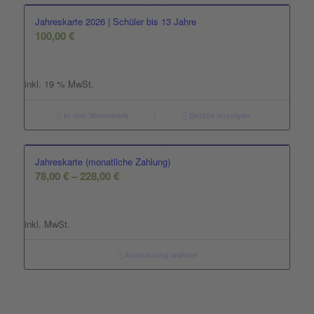
Jahreskarte 2026 | Schüler bis 13 Jahre
100,00
€
inkl. 19 % MwSt.
In den Warenkorb
Details anzeigen
Jahreskarte (monatliche Zahlung)
78,00
€
–
228,00
€
inkl. MwSt.
Ausführung wählen