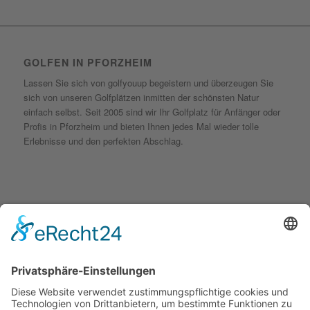
GOLFEN IN PFORZHEIM
Lassen Sie sich von golfyouup begeistern und überzeugen Sie
sich von unseren Golfplätzen inmitten der schönsten Natur
einfach selbst. Seit 2005 sind wir Ihr Golfplatz für Anfänger oder
Profis in Pforzheim und bieten Ihnen jedes Mal wieder tolle
Erlebnisse und den perfekten Abschlag.
KONTAKT
golfyouup GmbH
Karlshäuser Hof 4
75248 Ölbronn Dürrn
Telefon: 07237 – 484000
Telefax: 07237 – 484001
E-Mail:
info@golfyouup.de