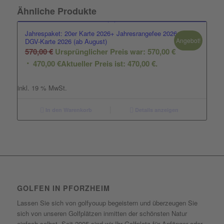
Ähnliche Produkte
Jahrespaket: 20er Karte 2026+ Jahresrangefee 2026+
Angebot!
DGV-Karte 2026 (ab August)
570,00
€
Ursprünglicher Preis war: 570,00 €
470,00
€
Aktueller Preis ist: 470,00 €.
inkl. 19 % MwSt.
In den Warenkorb
Details anzeigen
GOLFEN IN PFORZHEIM
Lassen Sie sich von golfyouup begeistern und überzeugen Sie
sich von unseren Golfplätzen inmitten der schönsten Natur
einfach selbst. Seit 2005 sind wir Ihr Golfplatz für Anfänger oder