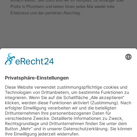
Profis in Pforzheim und bieten Ihnen jedes Mal wieder tolle
Erlebnisse und den perfekten Abschlag.
KONTAKT
golfyouup GmbH
Karlshäuser Hof 4
75248 Ölbronn Dürrn
Telefon: 07237 – 484000
Telefax: 07237 – 484001
E-Mail:
info@golfyouup.de
SOCIAL MEDIA