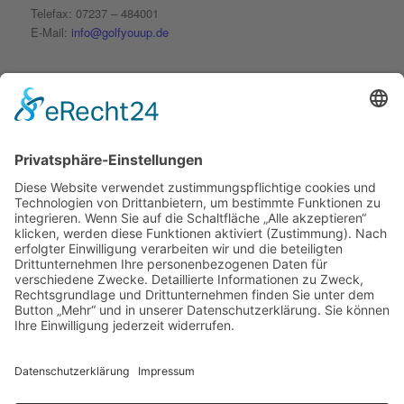
Telefax: 07237 – 484001
E-Mail:
info@golfyouup.de
SOCIAL MEDIA
Folge uns auf Facebook
Folge uns auf Instagram
© 2020 golfyouup GmbH | Konzept, Design und Code by
KRAFTJUNGS
Impressum
Datenschutzerklärung
AGB
Widerrufsbelehrung
Zahlungsarten
Preview