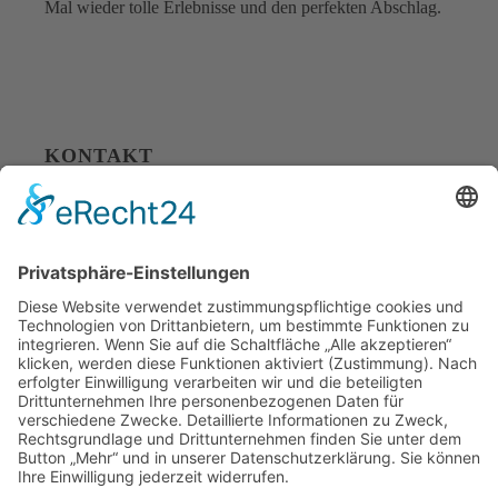
Mal wieder tolle Erlebnisse und den perfekten Abschlag.
KONTAKT
golfyouup GmbH
Karlshäuser Hof 4
75248 Ölbronn Dürrn
Telefon: 07237 – 484000
Telefax: 07237 – 484001
E-Mail:
info@golfyouup.de
SOCIAL MEDIA