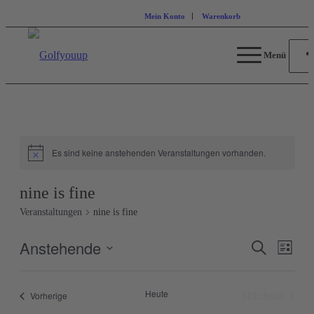
Mein Konto
Warenkorb
Menü
Es sind keine anstehenden Veranstaltungen vorhanden.
nine is fine
Veranstaltungen
nine is fine
Anstehende
Veranstal
Veran
Suche
Liste
Ansic
Suche
Datum
Navig
wählen.
und
Heute
Nächste
Veranstaltungen
Vorherige
Ansichten
Veranstal