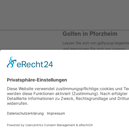
Golfen in Pforzheim
Lassen Sie sich von golfyouup begeiste
und überzeugen Sie sich von unseren
Golfplätzen inmitten der schönsten Nat
einfach selbst. Seit 2005 sind wir Ihr
Golfplatz für Anfänger oder Profis in
Pforzheim und bieten Ihnen jedes Mal w
tolle Erlebnisse und den perfekten Absc
© 2020 golfyouup GmbH | Konzept, De
Impressum
Datenschutzerklärung
AGB
Widerrufsbelehrung
Zahlungsarten