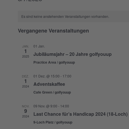
Datum
wählen.
Es sind keine anstehenden Veranstaltungen vorhanden.
Vergangene Veranstaltungen
01 Jan.
JAN.
1
Jubiläumsjahr – 20 Jahre golfyouup
2025
Practice Area / golfyouup
01 Dez. @ 15:00
-
17:00
DEZ.
1
Adventskaffee
2024
Cafe Green / golfyouup
09 Nov. @ 9:00
-
14:00
NOV.
9
Last Chance für’s Handicap 2024 (18-Loch)
2024
9-Loch Platz / golfyouup