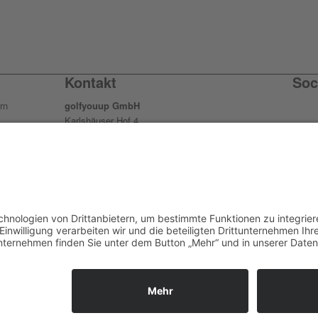
Kontakt
Soc
rn
golfyouup GmbH
Karlshäuser Hof 4
ur
75248 Ölbronn Dürrn
F
Telefon: 07237 – 484000
Telefax: 07237 – 484001
F
ieder
E-Mail:
info@golfyouup.de
hlag.
sign und Code by
KRAFTJUNGS