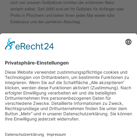
sich von unseren Golfplätzen inmitten der schönsten Natur
einfach selbst. Seit 2005 sind wir Ihr Golfplatz für Anfänger oder
Profis in Pforzheim und bieten Ihnen jedes Mal wieder tolle
Erlebnisse und den perfekten Abschlag.
Kontakt
golfyouup GmbH
Karlshäuser Hof 4
75248 Ölbronn Dürrn
Telefon: 07237 – 484000
Telefax: 07237 – 484001
E-Mail:
info@golfyouup.de
Social Media
Folge uns auf Facebook
Folge uns auf Instagram