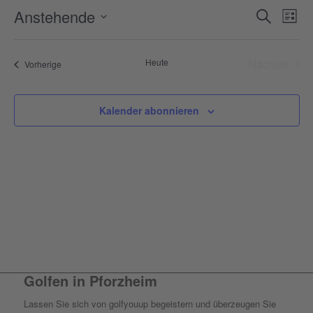
Verans
Ver
Anstehende
Suche
Liste
Ans
Suche
Datum
Nav
wählen.
und
Heute
Nächste
Veranstaltungen
Vorherige
Ansich
Veransta
Naviga
Kalender abonnieren
Golfen in Pforzheim
Lassen Sie sich von golfyouup begeistern und überzeugen Sie